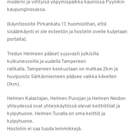
moderni ja viihtyisä yöpymispaikka kauniissa Pyynikin
kaupunginosassa.
(käyntiosoite Pirkankatu 17, huomioithan, että
sisäänkäynti ei ole esteetön ja hostelin ovelle kuljetaan
portaita).
Tredun Helmeen pääset sujuvasti julkisilla
kulkuneuvoilla ja uudella Tampereen
ratikalla. Tampereen keskustaan on matkaa 2km ja
huvipuisto Särkänniemeen pääsee vaikka kävellen
(1km).
Helmen Kalastajan, Helmen Punojan ja Helmen Neidon
yhteydessä ovat yhteiskäytössä olevat keittiötilat ja
kylpyhuone. Helmen Tuvalla on oma keittiö ja
kylpyhuone.
Hosteliin ei saa tuoda lemmikkejä.