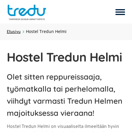
Tuotteet
Hostel Tredun Helmi
Laajen
Etusivu
alemm
tason
Palvelut
Laajen
Hostel Tredun Helmi
valikk
alemm
tason
Hostel Tredun Helmi
valikk
Olet sitten reppureissaaja,
Koulutukset
Laajen
työmatkalla tai perhelomalla,
alemm
tason
viihdyt varmasti Tredun Helmen
Opiskelijayritykset
valikk
majoituksessa vieraana!
Tredun opiskelijat
Hostel Tredun Helmi on visuaaliselta ilmeeltään hyvin