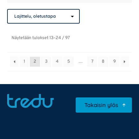
Näytetään tulokset 13–24 / 97
1
2
3
4
5
…
7
8
9
Takaisin ylös