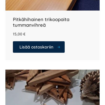
Pitkähihainen trikoopaita
tummanvihreä
15,00
€
Lisää ostoskoriin