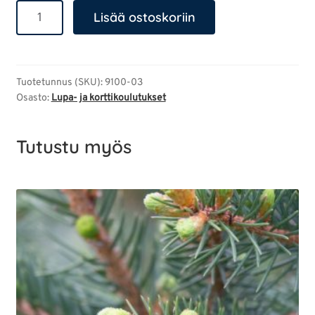
Anniskelupassitesti/Raca-
Lisää ostoskoriin
Sntalahdentie
määrä
Tuotetunnus (SKU):
9100-03
Osasto:
Lupa- ja korttikoulutukset
Tutustu myös