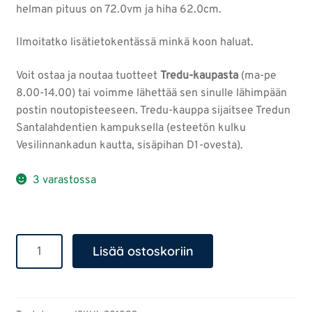
helman pituus on 72.0vm ja hiha 62.0cm.
Ilmoitatko lisätietokentässä minkä koon haluat.
Voit ostaa ja noutaa tuotteet
Tredu-kaupasta
(ma-pe
8.00-14.00) tai voimme lähettää sen sinulle lähimpään
postin noutopisteeseen. Tredu-kauppa sijaitsee Tredun
Santalahdentien kampuksella (esteetön kulku
Vesilinnankadun kautta, sisäpihan D1-ovesta).
3 varastossa
Farkkupaita
Lisää ostoskoriin
määrä