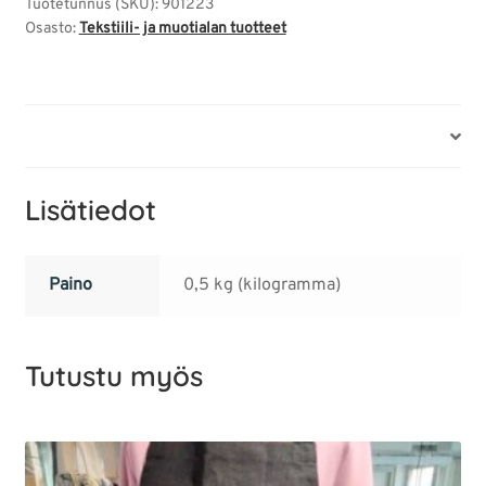
Tuotetunnus (SKU):
901223
Osasto:
Tekstiili- ja muotialan tuotteet
Lisätiedot
Lisätiedot
Paino
0,5 kg (kilogramma)
Tutustu myös