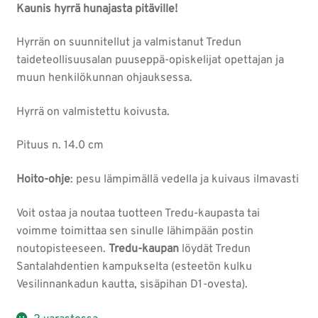
Kaunis hyrrä hunajasta pitäville!
Hyrrän on suunnitellut ja valmistanut Tredun
taideteollisuusalan puuseppä-opiskelijat opettajan ja
muun henkilökunnan ohjauksessa.
Hyrrä on valmistettu koivusta.
Pituus n. 14.0 cm
Hoito-ohje
: pesu lämpimällä vedella ja kuivaus ilmavasti
Voit ostaa ja noutaa tuotteen Tredu-kaupasta tai
voimme toimittaa sen sinulle lähimpään postin
noutopisteeseen.
Tredu-kaupan
löydät Tredun
Santalahdentien kampukselta (esteetön kulku
Vesilinnankadun kautta, sisäpihan D1-ovesta).