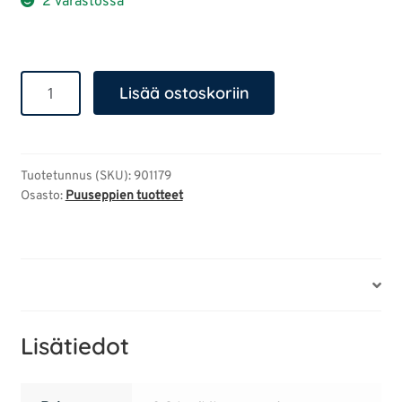
2 varastossa
Hunajahyrrä
Lisää ostoskoriin
määrä
Tuotetunnus (SKU):
901179
Osasto:
Puuseppien tuotteet
Lisätiedot
Lisätiedot