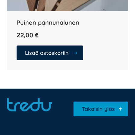
Puinen pannunalunen
22,00
€
Lisää ostoskoriin
Takaisin ylös