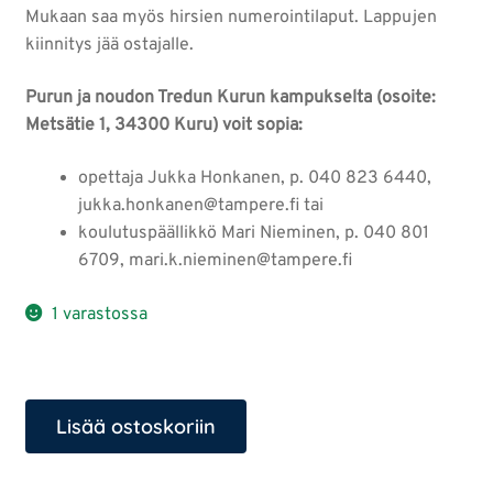
Mukaan saa myös hirsien numerointilaput. Lappujen
kiinnitys jää ostajalle.
Purun ja noudon Tredun Kurun kampukselta (osoite:
Metsätie 1, 34300 Kuru) voit sopia:
opettaja Jukka Honkanen, p. 040 823 6440,
jukka.honkanen@tampere.fi tai
koulutuspäällikkö Mari Nieminen, p. 040 801
6709, mari.k.nieminen@tampere.fi
1 varastossa
Hirsilaavu
Lisää ostoskoriin
määrä