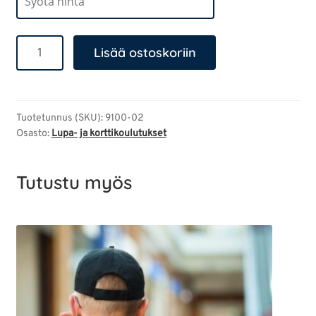
Hygieniapassikoulutus
Lisää ostoskoriin
ja
testi/Raca-
Santalahdentie
määrä
Tuotetunnus (SKU):
9100-02
Osasto:
Lupa- ja korttikoulutukset
Tutustu myös