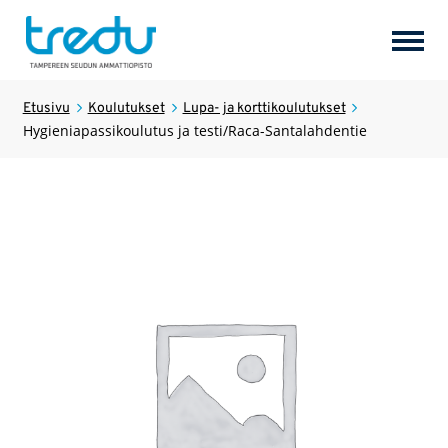
Tuotteet
Laajen
Etusivu
Koulutukset
Lupa- ja korttikoulutukset
Hygieniapassikoulutus ja testi/Raca-Santalahdentie
alemm
tason
Palvelut
Laajen
valikk
alemm
tason
Hostel Tredun Helmi
valikk
Koulutukset
Laajen
alemm
tason
Opiskelijayritykset
valikk
Tredun opiskelijat