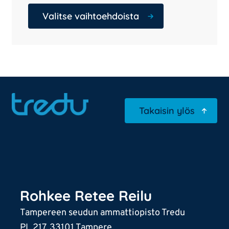
Valitse vaihtoehdoista
Takaisin ylös
Rohkee Retee Reilu
Tampereen seudun ammattiopisto Tredu
PL 217, 33101 Tampere