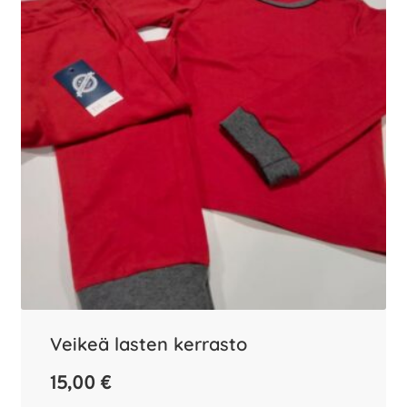
useampi
muunnelma.
Voit
tehdä
valinnat
tuotteen
sivulla.
Veikeä lasten kerrasto
15,00
€