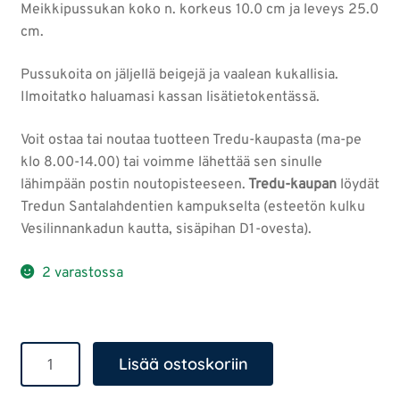
Meikkipussukan koko n. korkeus 10.0 cm ja leveys 25.0
cm.
Pussukoita on jäljellä beigejä ja vaalean kukallisia.
Ilmoitatko haluamasi kassan lisätietokentässä.
Voit ostaa tai noutaa tuotteen Tredu-kaupasta (ma-pe
klo 8.00-14.00) tai voimme lähettää sen sinulle
lähimpään postin noutopisteeseen.
Tredu-kaupan
löydät
Tredun Santalahdentien kampukselta (esteetön kulku
Vesilinnankadun kautta, sisäpihan D1-ovesta).
2 varastossa
Iso
Lisää ostoskoriin
meikkipussi
määrä