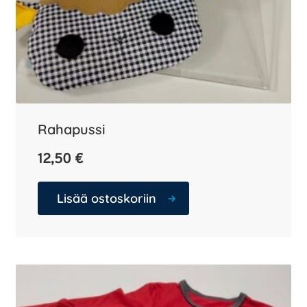
Rahapussi
12,50
€
Lisää ostoskoriin
Tällä
tuotteella
on