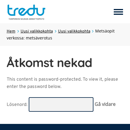
Perusopetus
Metsäopit
Hem
Uusi valikkokohta
Uusi valikkokohta
verkossa: metsäverotus
Uusi valikkokohta
Expan
under
Åtkomst nekad
Uusi valikkokohta
This content is password-protected. To view it, please
Uusi valikkokohta
Expan
enter the password below.
under
Uusi valikkokohta
Lösenord:
Uusi valikkokohta
Expan
under