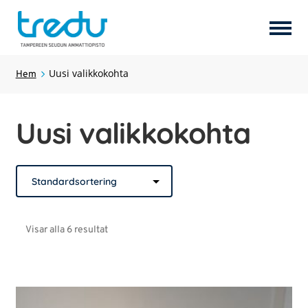
Perusopetus
Uusi valikkokohta
Hem
Uusi valikkokohta
Expan
Uusi valikkokohta
under
Uusi valikkokohta
Uusi valikkokohta
Expan
under
Visar alla 6 resultat
Uusi valikkokohta
Uusi valikkokohta
Expan
under