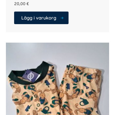
20,00
€
Lägg i varukorg
Denna
produkt
har
flera
varianter.
Alternativen
kan
väljas
på
produktsidan