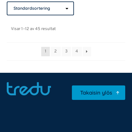
Visar 1–12 av 45 resultat
1
2
3
4
Takaisin ylös