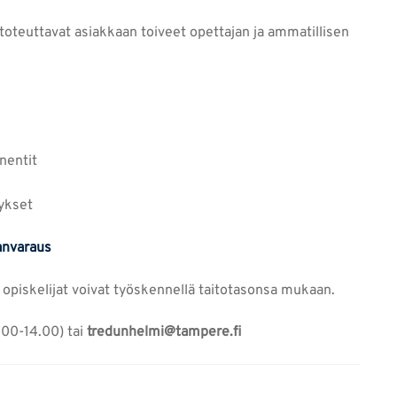
oteuttavat asiakkaan toiveet opettajan ja ammatillisen
nentit
äykset
anvaraus
a opiskelijat voivat työskennellä taitotasonsa mukaan.
.00-14.00) tai
tredunhelmi@tampere.fi