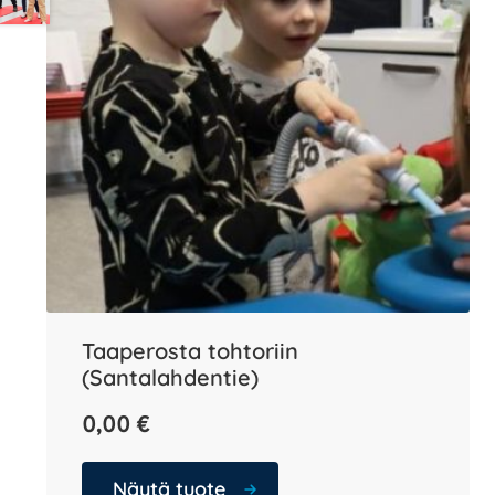
Taaperosta tohtoriin
(Santalahdentie)
0,00
€
Näytä tuote