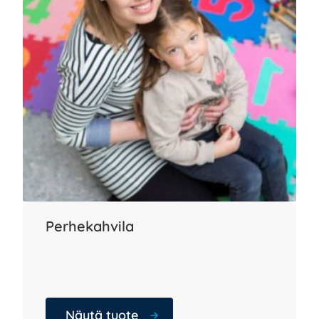
Perhekahvila
Näytä tuote