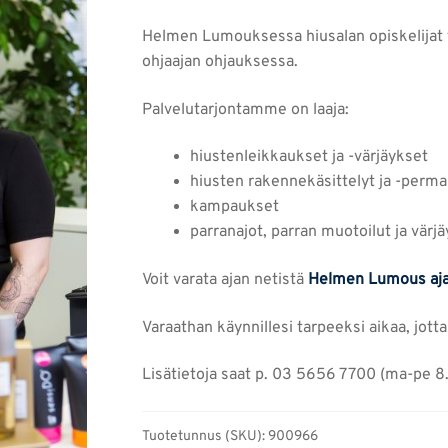
Helmen Lumouksessa hiusalan opiskelijat t
ohjaajan ohjauksessa.
Palvelutarjontamme on laaja:
hiustenleikkaukset ja -värjäykset
hiusten rakennekäsittelyt ja -perma
kampaukset
parranajot, parran muotoilut ja värj
Voit varata ajan netistä
Helmen Lumous aj
Varaathan käynnillesi tarpeeksi aikaa, jott
Lisätietoja saat p. 03 5656 7700 (ma-pe 8
Tuotetunnus (SKU):
900966