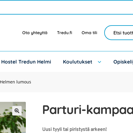
Haku
Etsi:
Ota yhteyttä
Tredu.fi
Oma tili
Hostel Tredun Helmi
Koulutukset
Opiskeli
 Helmen lumous
Parturi-kampa
🔍
Uusi tyyli tai piristystä arkeen!