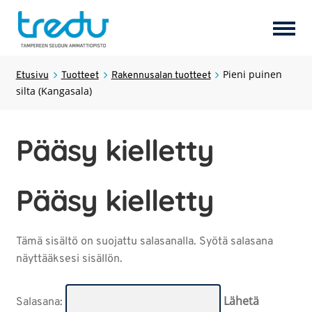
Tuotteet
Pieni puinen
Laajen
Etusivu
Tuotteet
Rakennusalan tuotteet
silta (Kangasala)
alemm
tason
Palvelut
Laajen
valikk
alemm
Pääsy kielletty
tason
Hostel Tredun Helmi
valikk
Pääsy kielletty
Koulutukset
Laajen
alemm
tason
Opiskelijayritykset
Tämä sisältö on suojattu salasanalla. Syötä salasana
valikk
näyttääksesi sisällön.
Tredun opiskelijat
Salasana: