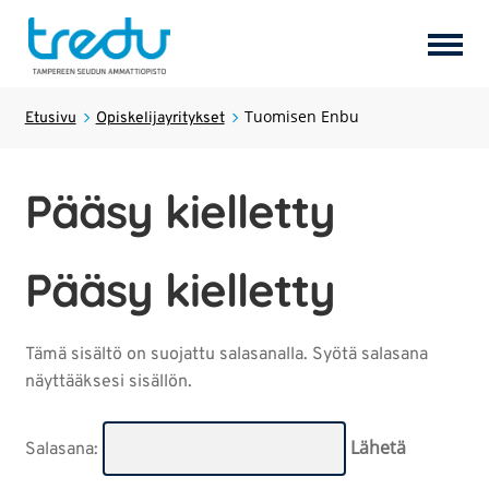
Tuotteet
Tuomisen Enbu
Laajen
Etusivu
Opiskelijayritykset
alemm
tason
Palvelut
Laajen
Pääsy kielletty
valikk
alemm
tason
Hostel Tredun Helmi
valikk
Pääsy kielletty
Koulutukset
Laajen
alemm
Tämä sisältö on suojattu salasanalla. Syötä salasana
tason
Opiskelijayritykset
näyttääksesi sisällön.
valikk
Tredun opiskelijat
Salasana: