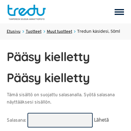
Tuotteet
Tredun käsidesi, 50ml
Laajen
Etusivu
Tuotteet
Muut tuotteet
alemm
tason
Palvelut
Laajen
Pääsy kielletty
valikk
alemm
tason
Hostel Tredun Helmi
valikk
Pääsy kielletty
Koulutukset
Laajen
alemm
Tämä sisältö on suojattu salasanalla. Syötä salasana
tason
Opiskelijayritykset
näyttääksesi sisällön.
valikk
Tredun opiskelijat
Salasana: