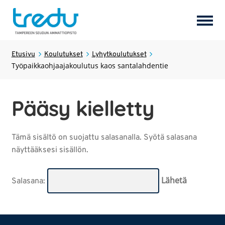
Tuotteet
Laajen
Etusivu
Koulutukset
Lyhytkoulutukset
Työpaikkaohjaajakoulutus kaos santalahdentie
alemm
tason
Palvelut
Laajen
valikk
alemm
Pääsy kielletty
tason
Hostel Tredun Helmi
valikk
Tämä sisältö on suojattu salasanalla. Syötä salasana
Koulutukset
Laajen
näyttääksesi sisällön.
alemm
tason
Opiskelijayritykset
valikk
Salasana:
Tredun opiskelijat