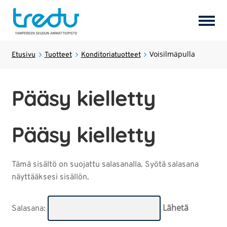
Tuotteet
Voisilmäpulla
Laajen
Etusivu
Tuotteet
Konditoriatuotteet
alemm
tason
Palvelut
Laajen
Pääsy kielletty
valikk
alemm
tason
Hostel Tredun Helmi
valikk
Pääsy kielletty
Koulutukset
Laajen
alemm
Tämä sisältö on suojattu salasanalla. Syötä salasana
tason
Opiskelijayritykset
näyttääksesi sisällön.
valikk
Tredun opiskelijat
Salasana: