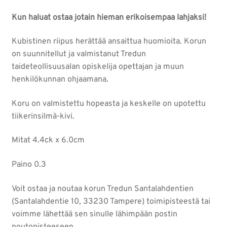
Kun haluat ostaa jotain hieman erikoisempaa lahjaksi!
Kubistinen riipus herättää ansaittua huomioita. Korun
on suunnitellut ja valmistanut Tredun
taideteollisuusalan opiskelija opettajan ja muun
henkilökunnan ohjaamana.
Koru on valmistettu hopeasta ja keskelle on upotettu
tiikerinsilmä-kivi.
Mitat 4.4ck x 6.0cm
Paino 0.3
Voit ostaa ja noutaa korun Tredun Santalahdentien
(Santalahdentie 10, 33230 Tampere) toimipisteestä tai
voimme lähettää sen sinulle lähimpään postin
noutopisteeseen.