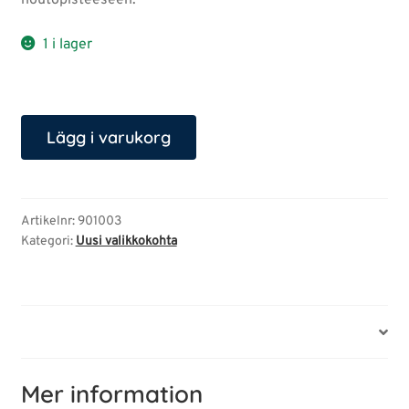
1 i lager
Kubistinen
Lägg i varukorg
riipus
mängd
Artikelnr:
901003
Kategori:
Uusi valikkokohta
Mer information
Mer information