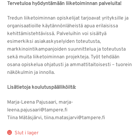
Tervetuloa hyödyntämään liiketoiminnan palveluita!
Tredun liiketoiminnan opiskelijat tarjoavat yrityksille ja
organisaatioille käytännönläheistä apua erilaisissa
kehittämistehtävissä. Palveluihin voi sisältyä
esimerkiksi asiakaskyselyiden toteutusta,
markkinointikampanjoiden suunnittelua ja toteutusta
sekä muita liiketoiminnan projekteja. Työt tehdään
osana opiskelua ohjatusti ja ammattitaitoisesti – tuorein
näkökulmin ja innolla.
Lisätietoja koulutuspäälliköiltä:
Marja-Leena Pajusaari, marja-
leena.pajusaari@tampere.fi
Tiina Mätäsjärvi, tiina.matasjarvi@tampere.fi
Slut i lager