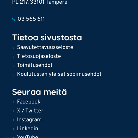
PL 217, 33101 Tampere
03 565 611
Tietoa sivustosta
Saavutettavuusseloste
Tietosuojaseloste
Toimitusehdot
Koulutusten yleiset sopimusehdot
Seuraa meitä
Facebook
X / Twitter
Instagram
Linkedin
YouTube