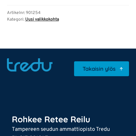
Artikelnr:
901254
Kategori:
Uusi valikkokohta
Takaisin ylös
Rohkee Retee Reilu
Tampereen seudun ammattiopisto Tredu