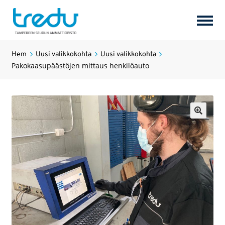
Perusopetus
Hem
Uusi valikkokohta
Uusi valikkokohta
Pakokaasupäästöjen mittaus henkilöauto
Uusi valikkokohta
Expan
under
Uusi valikkokohta
🔍
Uusi valikkokohta
Expan
under
Uusi valikkokohta
Expan
under
Uusi valikkokohta