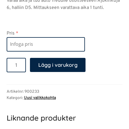
Varaa aika ja tuo auto Tredulle osoitteeseen Ajokinkuja
6, halliin D5. Mittaukseen varattava aika 1 tunti.
Pris
*
Pakokaasupäästöjen
Lägg i varukorg
mittaus
henkilöauto
mängd
Artikelnr:
900233
Kategori:
Uusi valikkokohta
Liknande produkter