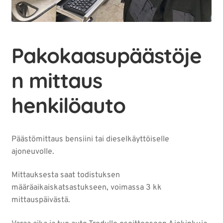
Uusi valikkokohta
Expan
under
Uusi valikkokohta
Pakokaasupäästöje
Uusi valikkokohta
n mittaus
Uusi valikkokohta
henkilöauto
Uusi valikkokohta
Päästömittaus bensiini tai dieselkäyttöiselle
ajoneuvolle.
Uusi valikkokohta
Mittauksesta saat todistuksen
määräaikaiskatsastukseen, voimassa 3 kk
mittauspäivästä.