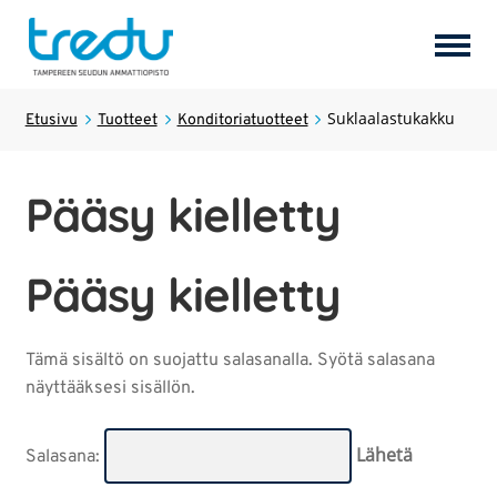
Tuotteet
Suklaalastukakku
Laajen
Etusivu
Tuotteet
Konditoriatuotteet
alemm
tason
Palvelut
Laajen
Pääsy kielletty
valikk
alemm
tason
Hostel Tredun Helmi
valikk
Pääsy kielletty
Koulutukset
Laajen
alemm
Tämä sisältö on suojattu salasanalla. Syötä salasana
tason
Opiskelijayritykset
näyttääksesi sisällön.
valikk
Tredun opiskelijat
Salasana: