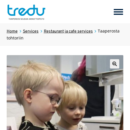
Perusopetus
Taaperosta
Home
Services
Restaurant ja cafe services
tohtoriin
Products
Expan
child
menu
Services
Expan
🔍
child
menu
Uusi valikkokohta
Hotel Tredun Helmi
Services
Expan
child