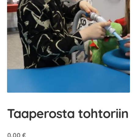
menu
Educations
Expan
child
menu
Uusi valikkokohta
Uusi valikkokohta
Student-run businesses
Contact us
Uusi valikkokohta
Taaperosta tohtoriin
0,00
€