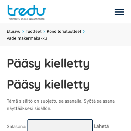
Tuotteet
Laajen
Etusivu
Tuotteet
Konditoriatuotteet
Vadelmakermakakku
alemm
tason
Palvelut
Laajen
valikk
alemm
Pääsy kielletty
tason
Hostel Tredun Helmi
valikk
Pääsy kielletty
Koulutukset
Laajen
alemm
tason
Opiskelijayritykset
Tämä sisältö on suojattu salasanalla. Syötä salasana
valikk
näyttääksesi sisällön.
Tredun opiskelijat
Salasana: