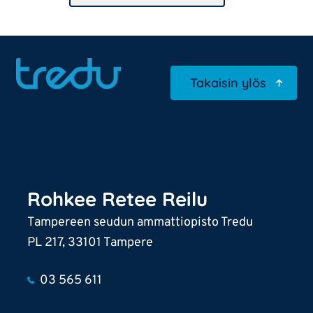
Uusi valikkokohta
Expan
under
Uusi valikkokohta
Takaisin ylös
Uusi valikkokohta
Uusi valikkokohta
Uusi valikkokohta
Rohkee Retee Reilu
Uusi valikkokohta
Tampereen seudun ammattiopisto Tredu
PL 217, 33101 Tampere
03 565 611