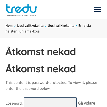
Perusopetus
Erilaisia
Hem
Uusi valikkokohta
Uusi valikkokohta
naisten juhlamekkoja
Uusi valikkokohta
Expan
under
Åtkomst nekad
Uusi valikkokohta
Expan
under
Åtkomst nekad
Uusi valikkokohta
Uusi valikkokohta
This content is password-protected. To view it, please
enter the password below.
Uusi valikkokohta
Expan
under
Lösenord: